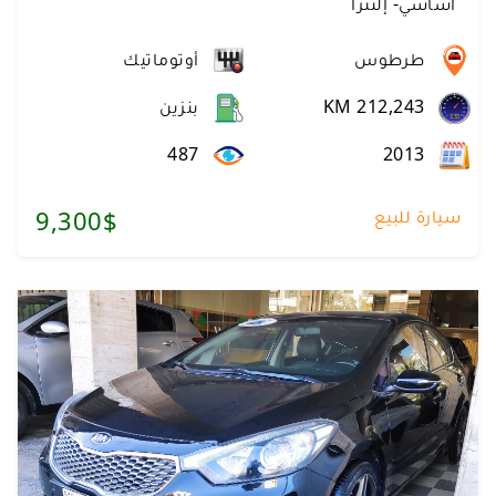
أساسي
-
إلنترا
طرطوس
أوتوماتيك
KM 212,243
بنزين
487
2013
سيارة للبيع
9,300$