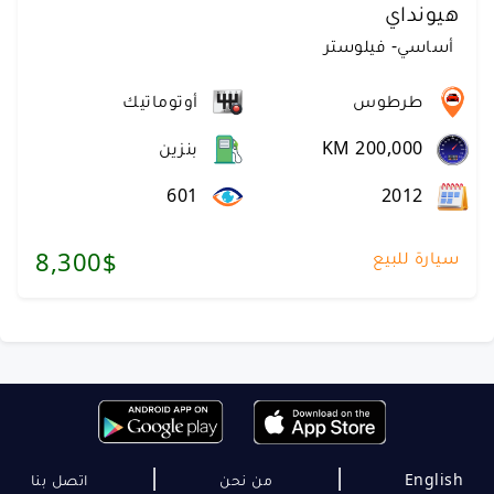
هيونداي
أساسي
-
فيلوستر
طرطوس
أوتوماتيك
KM 200,000
بنزين
601
2012
سيارة للبيع
8,300$
|
|
English
من نحن
اتصل بنا