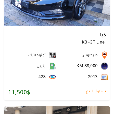
كيا
K3
-
GT Line
طرطوس
أوتوماتيك
KM 88,000
بنزين
428
2013
سيارة للبيع
11,500$