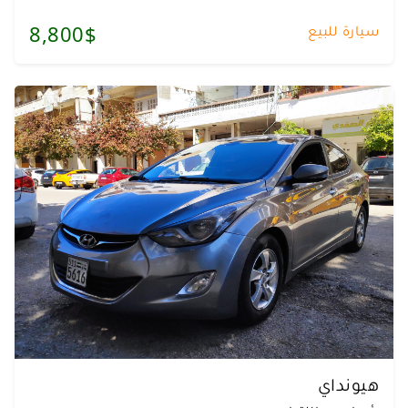
سيارة للبيع
8,800$
هيونداي