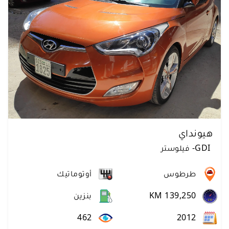
هيونداي
GDI
-
فيلوستر
طرطوس
أوتوماتيك
KM 139,250
بنزين
462
2012