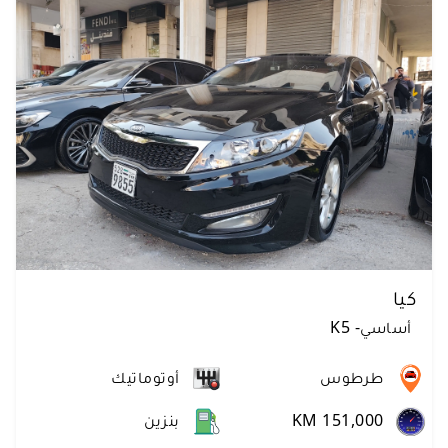
كيا
أساسي
-
K5
طرطوس
أوتوماتيك
KM 151,000
بنزين