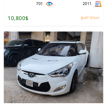
701
2011
سيارة للبيع
10,800$