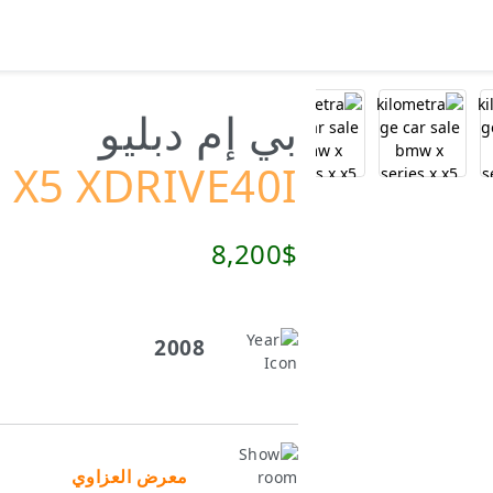
بي إم دبليو
X5 XDRIVE40I
8,200$
2008
معرض العزاوي