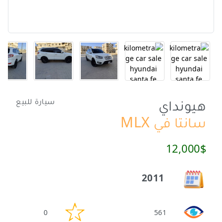
هيونداي
سيارة للبيع
سانتا في MLX
12,000$
2011
0
561