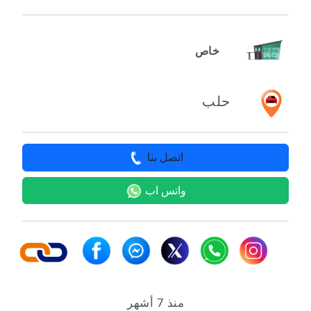
خاص
حلب
اتصل بنا
واتس اب
منذ 7 أشهر