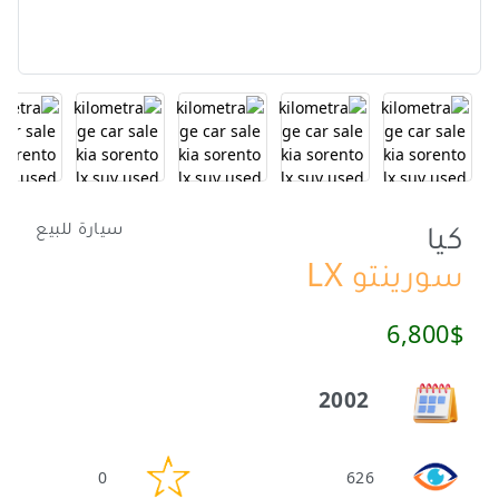
كيا
سيارة للبيع
سورينتو LX
6,800$
2002
0
626