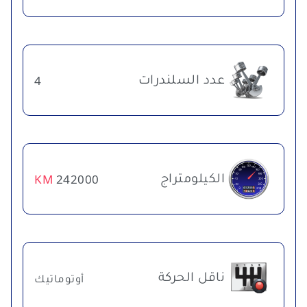
عدد السلندرات
4
الكيلومتراج
KM
242000
ناقل الحركة
أوتوماتيك