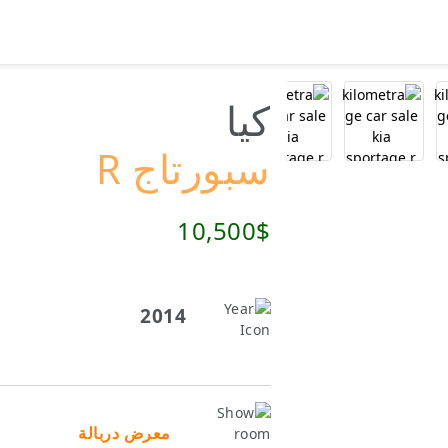
كيا
سبورتاج R
10,500$
2014
معرض دربالة