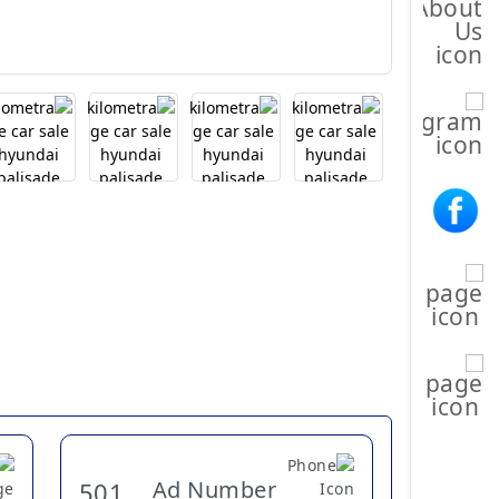
Ad Number
501