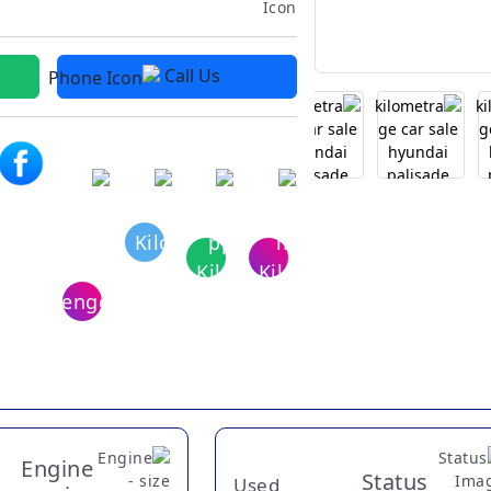
Call Us
Engine
Status
Used