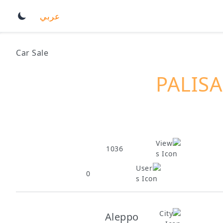
عربي
Car Sale
PALIS
1036
0
Aleppo