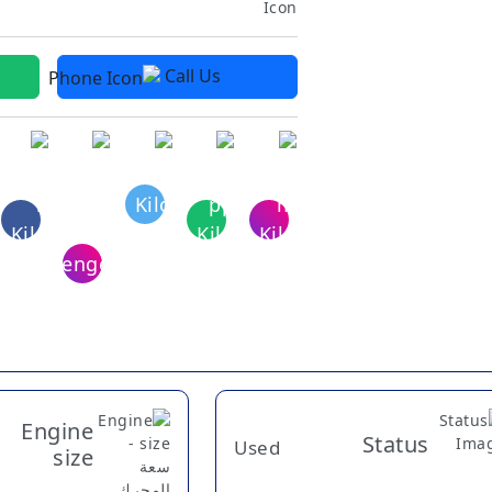
Call Us
Engine
Status
Used
size