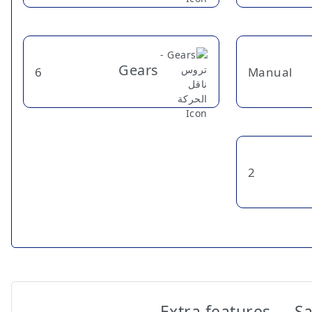
Gears
6
Manual
2
Extra features
Sa