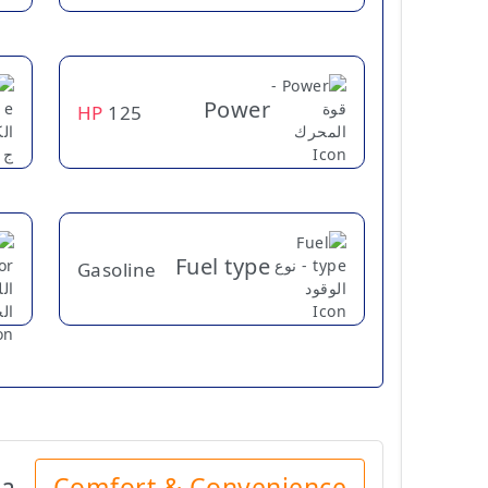
Power
HP
125
Fuel type
Gasoline
ia
Comfort & Convenience