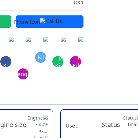
Call Us
gine size
Status
Used