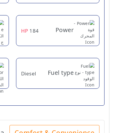
Power
HP
184
Fuel type
Diesel
ia
Comfort & Convenience