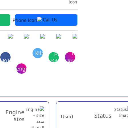
Call Us
Engine
Status
Used
size