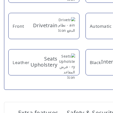
Drivetrain
Front
Automatic
Seats
Inte
Leather
Black
Upholstery
Extra features
Safety & Securit