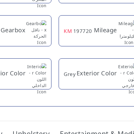
Gearbox
Mileage
KM
197720
rior Color
Exterior Color
Grey
y
Upholstery
Entertainment & Med